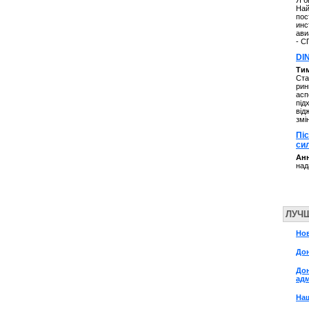
Я б
Най
пос
инс
ави
- С
DI
Ти
Ста
рин
асп
під
від
змі
Пі
си
Анн
над
ЛУЧ
Но
До
До
адм
На