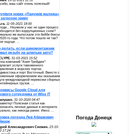
alv.
19-11-2021 11:51
сибо, ваш сайт очень полезный!
купівля нових «Пакунків малюка»
 загрозою зриву
га.
11-05-2021 18:00
поди... Неужели у нас не один процесс
обходится без коррупционных схем?
мально же выпускали эти бейби боксы
2020-го года. Что потом пошло не так?
ое ощуще. ...
о делать, если шиномонтажник
рвал резьбу на шпильке авто?
CLYPE.
31-03-2021 15:52
ппа компаний "Азия-Трейдинг"
длагает услуги таможенного
рмления в морских портах
дивостока и порт Восточный. Вместе с
оженным оформлением мы оказываем
уги международной перевозки сборных
онтейнерных грузов. ...
сервисы Google Cloud для
ового сотрудника от Wise IT
алушко.
31-10-2020 04:47
заметку! Полезная статья как
зопасить личные данные в интернете.
уально, как никогда ранее. Имхо. ...
ловек-легенда Лев Абрамович
Погода
Донецк
ймарк
дрей Александрович Снежин.
23-10-
0 17:24