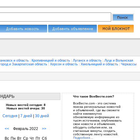
анковск и область
|
Кропивницкий и область
|
Луганск и область
|
Луцк и Волынская
город и Закарпатская область
|
Херсон и область
|
Хмельницкий и область
|
Черкассы
ЕНДАРЬ
Что такое ВсеВести.com?
ВсеВести.com - это система
Новых вестей сегодня: 8
поиска региональных новостей
Новых вестей вчера: 30
и объявлений, где вы сможете
найти ежеминутно
Сегодня
|
7 дней
|
30 дней
обновляемую информацию из
тысяч источников, опубликовать
свои новости и объявления,
обсудить события или, за
<<
Февраль 2022
>>
считанные минуты, создать
собственную ленту новостей.
Подробнее...
Вс
Пн
Вт
Ср
Чт
Пт
Сб