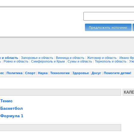
 и область
|
Запорожье и область
|
Винница и область
|
Житомир и область
|
Ивано Фр
ть
|
Ровно и область
|
Симферополь и Крым
|
Сумы и область
|
Тернополь и область
|
Уж
ес
|
Политика
|
Спорт
|
Наука
|
Технологии
|
Здоровье
|
Досуг
|
Помогите детям!
КАЛ
Тенис
Баскетбол
Формула 1