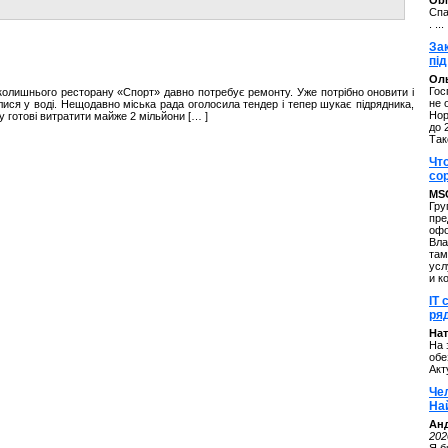
ОbM
Спа
. ...
За
під
Оль
Гос
 колишнього ресторану «Спорт» давно потребує ремонту. Уже потрібно оновити і
не 
лися у воді. Нещодавно міська рада оголосила тендер і тепер шукає підрядника,
Нор
у готові витратити майже 2 мільйони [… ]
до 
Так
Чт
со
MS
Гру
пре
офо
Вла
там
усл
и к
IT 
ряд
Нат
На 
обе
Акт
Че
На
Ан
202