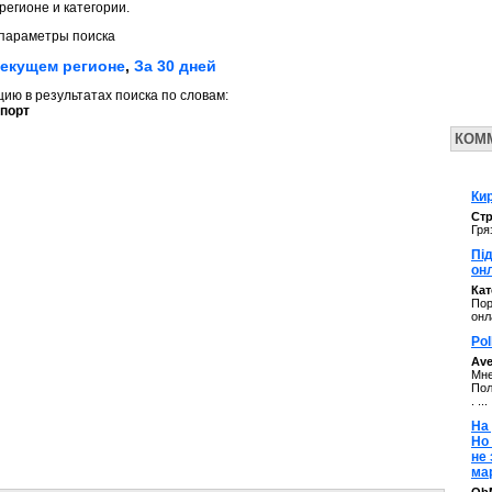
регионе и категории.
параметры поиска
текущем регионе
,
За 30 дней
ю в результатах поиска по словам:
порт
КОМ
Кир
Стр
Гря
Під
он
Ка
Пор
онл
Pol
Av
Мне
Пол
. ...
На 
Но
не
ма