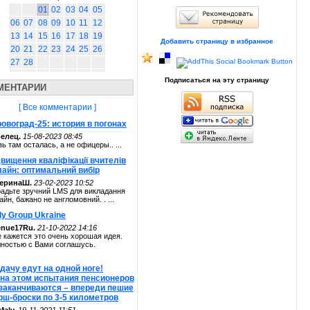
01
02
03
04
05
06
07
08
09
10
11
12
13
14
15
16
17
18
19
Добавить страницу в избранное
20
21
22
23
24
25
26
27
28
Подписаться на эту страницу
МЕНТАРИИ
[ Все комментарии ]
овоград-25: история в погонах
елец.
15-08-2023 08:45
зь там осталась, а не офицеры.. ...
вищення кваліфікації вчителів
лайн: оптимальний вибір
теринаШ.
23-02-2023 10:52
адьте зручний LMS для викладання
айн, бажано не англомовний. . ...
ly Group Ukraine
enue17Ru.
21-10-2022 14:16
 кажется это очень хорошая идея.
ностью с Вами соглашусь.
дачу едут на одной ноге!
 на этом испытания пенсионеров
 заканчиваются – впереди пешие
рш-броски по 3-5 километров