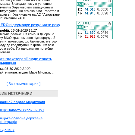
ывший ученик Льва Абрамовича
марка. Благодаря ему я успешно
тупил в Харьковский авиационный
титут, успешно его окончил. Работал в
ации в г. Ульяновске на АО "Авиастаре
П", бывший УАПК. ...
NERO підсумовує результати року
мофій.
16-01-2020 15:17
більне положення команії Дінеро на
ку МФО красномовно підтверджує 2
екти: по-перше, що банківські методи
ходу до кредитування фізичних осіб
жили себе, і їх однозначно потрібно
нювати. ...
сля голкотерапії люди стають
льнішими
а.
06-10-2019 21:22
айте контактні дані Марії Миськів. ...
[ Все комментарии ]
ШИЕ ИСТОЧНИКИ
востной портал Мариуполя
нецк Новости Украины ТуТ
нецька обласна державна
іністрація
ш Донецк