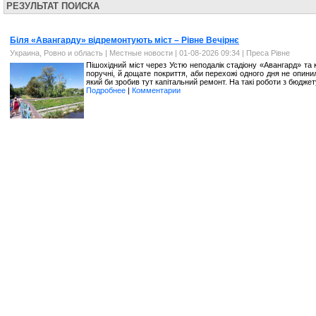
РЕЗУЛЬТАТ ПОИСКА
Біля «Авангарду» відремонтують міст – Рівне Вечірнє
Украина, Ровно и область
|
Местные новости
| 01-08-2026 09:34 |
Преса Рівне
Пішохідний міст через Устю неподалік стадіону «Авангард» та
поручні, й дощате покриття, аби перехожі одного дня не опини
який би зробив тут капітальний ремонт. На такі роботи з бюджет
Подробнее
|
Комментарии