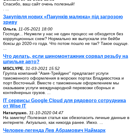
Спасибо, ваш сайт очень полезный!
. ...
Закупівля нових «Пакунків малюка» під загрозою
зриву
Ольга.
11-05-2021 18:00
Господи... Неужели у нас не один процесс не обходится без
коррупционных схем? Нормально же выпускали эти бейби
боксы до 2020-го года. Что потом пошло не так? Такое ощуще.
...
Что делать, если шиномонтажник сорвал резьбу на
шпильке авто?
MSCLYPE.
31-03-2021 15:52
Группа компаний "Азия-Трейдинг" предлагает услуги
таможенного оформления в морских портах Владивостока и
порт Восточный. Вместе с таможенным оформлением мы
оказываем услуги международной перевозки сборных и
контейнерных грузов. ...
IT сервисы Google Cloud для рядового сотрудника
от Wise IT
Наталушко.
31-10-2020 04:47
На заметку! Полезная статья как обезопасить личные данные в
интернете. Актуально, как никогда ранее. Имхо. ...
Человек-легенда Лев Абрамович Наймарк