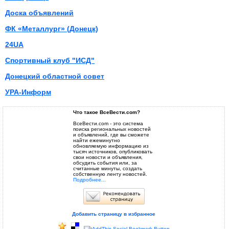
Доска объявлений
ФК «Металлург» (Донецк)
24UA
Спортивный клуб "ИСД"
Донецкий областной совет
УРА-Информ
Что такое ВсеВести.com?
ВсеВести.com - это система
поиска региональных новостей
и объявлений, где вы сможете
найти ежеминутно
обновляемую информацию из
тысяч источников, опубликовать
свои новости и объявления,
обсудить события или, за
считанные минуты, создать
собственную ленту новостей.
Подробнее...
Добавить страницу в избранное