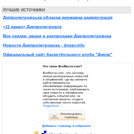
ЛУЧШИЕ ИСТОЧНИКИ
Дніпропетровська обласна державна адміністрація
«11 канал» Днепропетровск
Все скидки, акции и распродажи Днепропетровска
Новости Днепропетровска - dnepr.info
Официальный сайт баскетбольного клуба "Днепр"
Что такое ВсеВести.com?
ВсеВести.com - это система
поиска региональных новостей
и объявлений, где вы сможете
найти ежеминутно
обновляемую информацию из
тысяч источников, опубликовать
свои новости и объявления,
обсудить события или, за
считанные минуты, создать
собственную ленту новостей.
Подробнее...
Добавить страницу в избранное