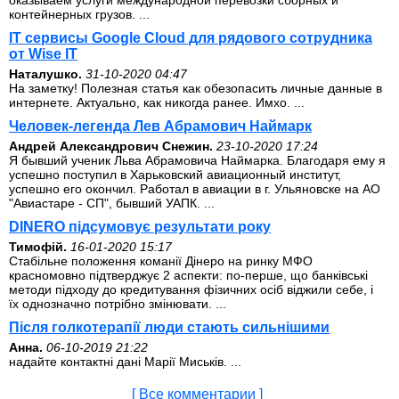
оказываем услуги международной перевозки сборных и
контейнерных грузов. ...
IT сервисы Google Cloud для рядового сотрудника
от Wise IT
Наталушко.
31-10-2020 04:47
На заметку! Полезная статья как обезопасить личные данные в
интернете. Актуально, как никогда ранее. Имхо. ...
Человек-легенда Лев Абрамович Наймарк
Андрей Александрович Снежин.
23-10-2020 17:24
Я бывший ученик Льва Абрамовича Наймарка. Благодаря ему я
успешно поступил в Харьковский авиационный институт,
успешно его окончил. Работал в авиации в г. Ульяновске на АО
"Авиастаре - СП", бывший УАПК. ...
DINERO підсумовує результати року
Тимофій.
16-01-2020 15:17
Стабільне положення команії Дінеро на ринку МФО
красномовно підтверджує 2 аспекти: по-перше, що банківські
методи підходу до кредитування фізичних осіб віджили себе, і
їх однозначно потрібно змінювати. ...
Після голкотерапії люди стають сильнішими
Анна.
06-10-2019 21:22
надайте контактні дані Марії Миськів. ...
[ Все комментарии ]