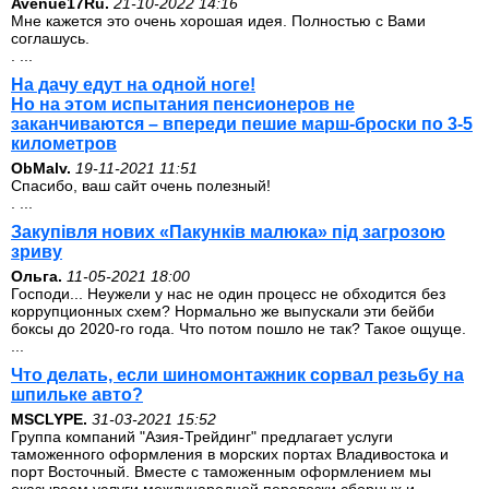
Avenue17Ru.
21-10-2022 14:16
Мне кажется это очень хорошая идея. Полностью с Вами
соглашусь.
. ...
На дачу едут на одной ноге!
Но на этом испытания пенсионеров не
заканчиваются – впереди пешие марш-броски по 3-5
километров
ОbMalv.
19-11-2021 11:51
Спасибо, ваш сайт очень полезный!
. ...
Закупівля нових «Пакунків малюка» під загрозою
зриву
Ольга.
11-05-2021 18:00
Господи... Неужели у нас не один процесс не обходится без
коррупционных схем? Нормально же выпускали эти бейби
боксы до 2020-го года. Что потом пошло не так? Такое ощуще.
...
Что делать, если шиномонтажник сорвал резьбу на
шпильке авто?
MSCLYPE.
31-03-2021 15:52
Группа компаний "Азия-Трейдинг" предлагает услуги
таможенного оформления в морских портах Владивостока и
порт Восточный. Вместе с таможенным оформлением мы