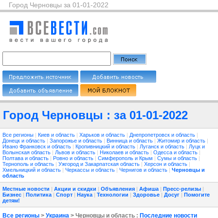
Город Черновцы за 01-01-2022
Город Черновцы : за 01-01-2022
Все регионы
|
Киев и область
|
Харьков и область
|
Днепропетровск и область
|
Донецк и область
|
Запорожье и область
|
Винница и область
|
Житомир и область
|
Ивано Франковск и область
|
Кропивницкий и область
|
Луганск и область
|
Луцк и
Волынская область
|
Львов и область
|
Николаев и область
|
Одесса и область
|
Полтава и область
|
Ровно и область
|
Симферополь и Крым
|
Сумы и область
|
Тернополь и область
|
Ужгород и Закарпатская область
|
Херсон и область
|
Хмельницкий и область
|
Черкассы и область
|
Чернигов и область
|
Черновцы и
область
Местные новости
|
Акции и скидки
|
Объявления
|
Афиша
|
Пресс-релизы
|
Бизнес
|
Политика
|
Спорт
|
Наука
|
Технологии
|
Здоровье
|
Досуг
|
Помогите
детям!
Все регионы
>
Украина
> Черновцы и область :
Последние новости