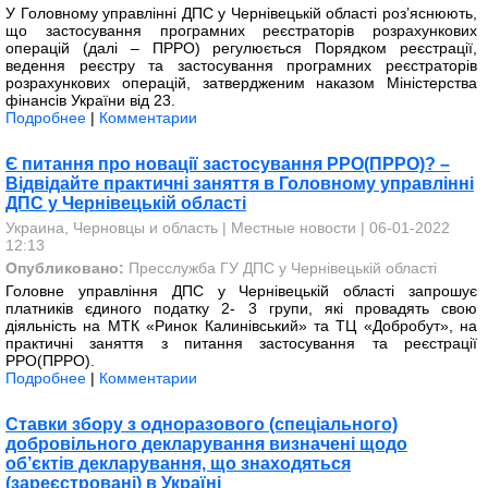
У Головному управлінні ДПС у Чернівецькій області роз’яснюють,
що застосування програмних реєстраторів розрахункових
операцій (далі – ПРРО) регулюється Порядком реєстрації,
ведення реєстру та застосування програмних реєстраторів
розрахункових операцій, затвердженим наказом Міністерства
фінансів України від 23.
Подробнее
|
Комментарии
Є питання про новації застосування РРО(ПРРО)? –
Відвідайте практичні заняття в Головному управлінні
ДПС у Чернівецькій області
Украина, Черновцы и область
|
Местные новости
| 06-01-2022
12:13
Опубликовано:
Пресслужба ГУ ДПС у Чернівецькій області
Головне управління ДПС у Чернівецькій області запрошує
платників єдиного податку 2- 3 групи, які провадять свою
діяльність на МТК «Ринок Калинівський» та ТЦ «Добробут», на
практичні заняття з питання застосування та реєстрації
РРО(ПРРО).
Подробнее
|
Комментарии
Ставки збору з одноразового (спеціального)
добровільного декларування визначені щодо
об’єктів декларування, що знаходяться
(зареєстровані) в Україні