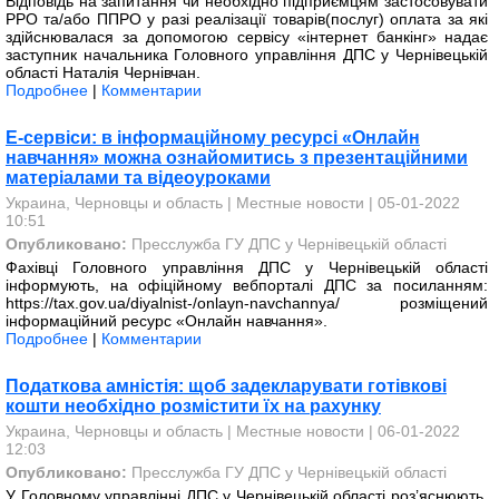
Відповідь на запитання чи необхідно підприємцям застосовувати
РРО та/або ППРО у разі реалізації товарів(послуг) оплата за які
здійснювалася за допомогою сервісу «інтернет банкінг» надає
заступник начальника Головного управління ДПС у Чернівецькій
області Наталія Чернівчан.
Подробнее
|
Комментарии
Е-сервіси: в інформаційному ресурсі «Онлайн
навчання» можна ознайомитись з презентаційними
матеріалами та відеоуроками
Украина, Черновцы и область
|
Местные новости
| 05-01-2022
10:51
Опубликовано:
Пресслужба ГУ ДПС у Чернівецькій області
Фахівці Головного управління ДПС у Чернівецькій області
інформують, на офіційному вебпорталі ДПС за посиланням:
https://tax.gov.ua/diyalnist-/onlayn-navchannya/ розміщений
інформаційний ресурс «Онлайн навчання».
Подробнее
|
Комментарии
Податкова амністія: щоб задекларувати готівкові
кошти необхідно розмістити їх на рахунку
Украина, Черновцы и область
|
Местные новости
| 06-01-2022
12:03
Опубликовано:
Пресслужба ГУ ДПС у Чернівецькій області
У Головному управлінні ДПС у Чернівецькій області роз’яснюють,