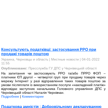
Консультують податківці: застосування РРО при
продажі товарів поштою
Украина, Черновцы и область
|
Местные новости
| 04-01-2022
11:55
Опубликовано:
Пресслужба ГУ ДПС у Чернівецькій області
На запитання чи застосовують РРО та/або ПРРО ФОП –
платники ЄП другої – четвертої груп при продажу товарів через
мережу Інтернет у разі відправлення таких товарів поштою за
умови післяплати із використанням послуги «накладений платіж»
відповідає заступник начальника Головного управління ДПС у
Чернівецькій області Наталія Чернівчан.
Подробнее
|
Комментарии
Податкова амністія : Добровільному декларуванню