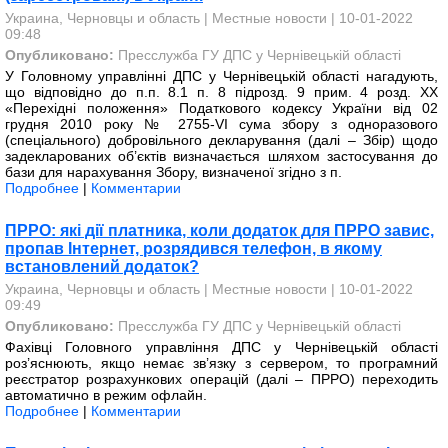
Украина, Черновцы и область
|
Местные новости
| 10-01-2022
09:48
Опубликовано:
Пресслужба ГУ ДПС у Чернівецькій області
У Головному управлінні ДПС у Чернівецькій області нагадують,
що відповідно до п.п. 8.1 п. 8 підрозд. 9 прим. 4 розд. XX
«Перехідні положення» Податкового кодексу України від 02
грудня 2010 року № 2755-VI сума збору з одноразового
(спеціального) добровільного декларування (далі – Збір) щодо
задекларованих об’єктів визначається шляхом застосування до
бази для нарахування Збору, визначеної згідно з п.
Подробнее
|
Комментарии
ПРРО: які дії платника, коли додаток для ПРРО завис,
пропав Інтернет, розрядився телефон, в якому
встановлений додаток?
Украина, Черновцы и область
|
Местные новости
| 10-01-2022
09:49
Опубликовано:
Пресслужба ГУ ДПС у Чернівецькій області
Фахівці Головного управління ДПС у Чернівецькій області
роз’яснюють, якщо немає зв’язку з сервером, то програмний
реєстратор розрахункових операцій (далі – ПРРО) переходить
автоматично в режим офлайн.
Подробнее
|
Комментарии