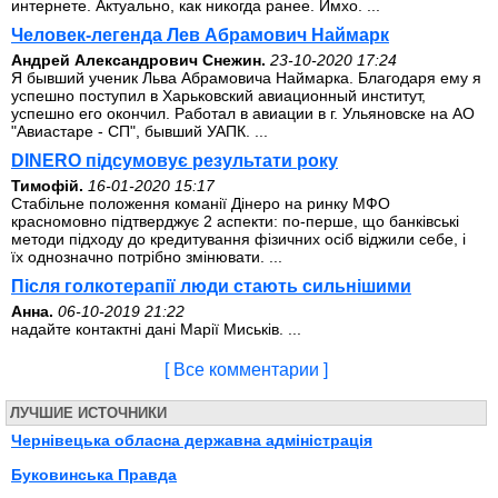
интернете. Актуально, как никогда ранее. Имхо. ...
Человек-легенда Лев Абрамович Наймарк
Андрей Александрович Снежин.
23-10-2020 17:24
Я бывший ученик Льва Абрамовича Наймарка. Благодаря ему я
успешно поступил в Харьковский авиационный институт,
успешно его окончил. Работал в авиации в г. Ульяновске на АО
"Авиастаре - СП", бывший УАПК. ...
DINERO підсумовує результати року
Тимофій.
16-01-2020 15:17
Стабільне положення команії Дінеро на ринку МФО
красномовно підтверджує 2 аспекти: по-перше, що банківські
методи підходу до кредитування фізичних осіб віджили себе, і
їх однозначно потрібно змінювати. ...
Після голкотерапії люди стають сильнішими
Анна.
06-10-2019 21:22
надайте контактні дані Марії Миськів. ...
[ Все комментарии ]
ЛУЧШИЕ ИСТОЧНИКИ
Чернівецька обласна державна адміністрація
Буковинська Правда