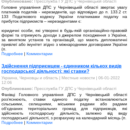
Опубликовано:
Пресслужба ГУ ДПС у Чернівецькій області
Головне управління ДПС у Чернівецькій області звертає увагу
платників податків - нерезидентів, що відповідно до п. 133.2 ст.
133 Податкового кодексу України платниками податку на
прибуток підприємств – нерезидентами є:
юридичні особи, які утворені в будь-якій організаційно-правовій
формі та отримують доходи з джерелом походження з України,
за винятком установ та організацій, що мають дипломатичні
привілеї або імунітет згідно з міжнародними договорами України
(п.
Подробнее
|
Комментарии
Здійснення підприємцем - єдинником кількох видів
господарської діяльності: які ставки?
Украина, Черновцы и область
|
Местные новости
| 06-01-2022
12:06
Опубликовано:
Пресслужба ГУ ДПС у Чернівецькій області
Фахівці Головного управління ДПС у Чернівецькій області
роз’яснюють, ставки єдиного податку встановлюються
сільськими, селищними, міськими радами або радами
об’єднаних територіальних громад для підприємців, які
здійснюють господарську діяльність, залежно від виду
господарської діяльності, з розрахунку на календарний місяць (п.
Подробнее
|
Комментарии