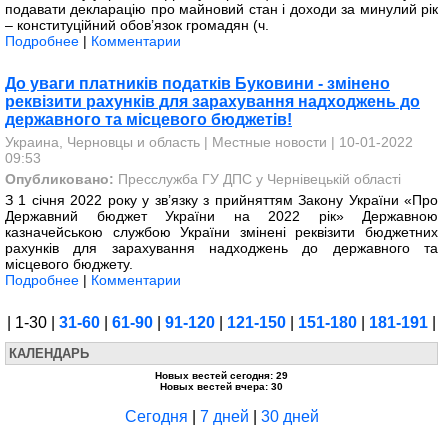
подавати декларацію про майновий стан і доходи за минулий рік
– конституційний обов’язок громадян (ч.
Подробнее
|
Комментарии
До уваги платників податків Буковини - змінено
реквізити рахунків для зарахування надходжень до
державного та місцевого бюджетів!
Украина, Черновцы и область
|
Местные новости
| 10-01-2022
09:53
Опубликовано:
Пресслужба ГУ ДПС у Чернівецькій області
З 1 січня 2022 року у зв’язку з прийняттям Закону України «Про
Державний бюджет України на 2022 рік» Державною
казначейською службою України змінені реквізити бюджетних
рахунків для зарахування надходжень до державного та
місцевого бюджету.
Подробнее
|
Комментарии
| 1-30 |
31-60
|
61-90
|
91-120
|
121-150
|
151-180
|
181-191
|
КАЛЕНДАРЬ
Новых вестей сегодня: 29
Новых вестей вчера: 30
Сегодня
|
7 дней
|
30 дней