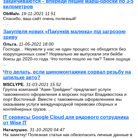
заканчиваются – впереди пешие марш-броски по 3-5
километров
ОbMalv.
19-11-2021 11:51
Спасибо, ваш сайт очень полезный!
. ...
Закупівля нових «Пакунків малюка» під загрозою
зриву
Ольга.
11-05-2021 18:00
Господи... Неужели у нас не один процесс не обходится без
коррупционных схем? Нормально же выпускали эти бейби
боксы до 2020-го года. Что потом пошло не так? Такое ощуще.
...
Что делать, если шиномонтажник сорвал резьбу на
шпильке авто?
MSCLYPE.
31-03-2021 15:52
Группа компаний "Азия-Трейдинг" предлагает услуги
таможенного оформления в морских портах Владивостока и
порт Восточный. Вместе с таможенным оформлением мы
оказываем услуги международной перевозки сборных и
контейнерных грузов. ...
IT сервисы Google Cloud для рядового сотрудника
от Wise IT
Наталушко.
31-10-2020 04:47
На заметку! Полезная статья как обезопасить личные данные в