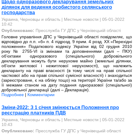
Щодо одноразового декларування земельних
ділянок для ведення особистого селянського
господарства
Украина, Черновцы и область
|
Местные новости
| 05-01-2022
10:42
Опубликовано:
Пресслужба ГУ ДПС у Чернівецькій області
Головне управління ДПС у Чернівецькій області повідомляє, що
відповідно до п.п. «б» п. 4 підрозд. 9 прим. 4 розд. ХХ «Перехідні
положення» Податкового кодексу України від 02 грудня 2010
року № 2755-VІ із змінами та доповненнями (далі – ПКУ)
об’єктами одноразового (спеціального) добровільного
декларування можуть бути нерухоме майно (земельні ділянки,
об’єкти житлової і нежитлової нерухомості), що належить
декларанту на праві власності (в тому числі на праві спільної
часткової або на праві спільної сумісної власності) і знаходиться
(зареєстроване, є на обліку тощо) на території України та/або за
її межами станом на дату подання одноразової (спеціальної)
добровільної декларації (далі – Декларація).
Подробнее
|
Комментарии
Зміни-2022: З 1 січня змінюється Положення про
реєстрацію платників ПДВ
Украина, Черновцы и область
|
Местные новости
| 05-01-2022
10:43
Опубликовано:
Пресслужба ГУ ДПС у Чернівецькій області