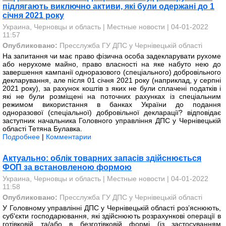
підлягають виключно активи, які були одержані до 1
січня 2021 року
Украина, Черновцы и область
|
Местные новости
| 04-01-2022
11:57
Опубликовано:
Пресслужба ГУ ДПС у Чернівецькій області
На запитання чи має право фізична особа задекларувати рухоме
або нерухоме майно, право власності на яке набуто нею до
завершення кампанії одноразового (спеціального) добровільного
декларування, але після 01 січня 2021 року (наприклад, у серпні
2021 року), за рахунок коштів з яких не були сплачені податків і
які не були розміщені на поточних рахунках із спеціальним
режимом використання в банках України до подання
одноразової (спеціальної) добровільної декларації? відповідає
заступник начальника Головного управління ДПС у Чернівецькій
області Тетяна Булавка.
Подробнее
|
Комментарии
Актуально: облік товарних запасів здійснюється
ФОП за встановленою формою
Украина, Черновцы и область
|
Местные новости
| 04-01-2022
11:58
Опубликовано:
Пресслужба ГУ ДПС у Чернівецькій області
У Головному управлінні ДПС у Чернівецькій області роз’яснюють,
суб'єкти господарювання, які здійснюють розрахункові операції в
готівковій та/або в безготівковій формі (із застосуванням