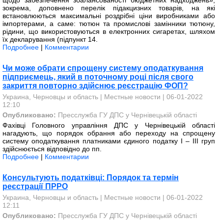
щодо забезпечення збалансованості бюджетних надходжень»,
зокрема, доповнено перелік підакцизних товарів, на які
встановлюються максимальні роздрібні ціни виробниками або
імпортерами, а саме: тютюн та промислові замінники тютюну,
рідини, що використовуються в електронних сигаретах, шляхом
їх декларування (підпункт 14.
Подробнее
|
Комментарии
Чи може обрати спрощену систему оподаткування
підприємець, який в поточному році після свого
закриття повторно здійснює реєстрацію ФОП?
Украина, Черновцы и область
|
Местные новости
| 06-01-2022
12:10
Опубликовано:
Пресслужба ГУ ДПС у Чернівецькій області
Фахівці Головного управління ДПС у Чернівецькій області
нагадують, що порядок обрання або переходу на спрощену
систему оподаткування платниками єдиного податку І – ІІІ груп
здійснюється відповідно до пп.
Подробнее
|
Комментарии
Консультують податківці: Порядок та термін
реєстрації ПРРО
Украина, Черновцы и область
|
Местные новости
| 06-01-2022
12:11
Опубликовано:
Пресслужба ГУ ДПС у Чернівецькій області