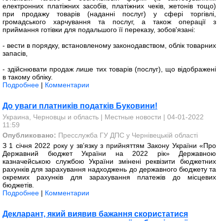
електронних платіжних засобів, платіжних чеків, жетонів тощо)
при продажу товарів (наданні послуг) у сфері торгівлі,
громадського харчування та послуг, а також операції з
приймання готівки для подальшого її переказу, зобов'язані:
- вести в порядку, встановленому законодавством, облік товарних
запасів,
- здійснювати продаж лише тих товарів (послуг), що відображені
в такому обліку.
Подробнее
|
Комментарии
До уваги платників податків Буковини!
Украина, Черновцы и область
|
Местные новости
| 04-01-2022
11:59
Опубликовано:
Пресслужба ГУ ДПС у Чернівецькій області
З 1 січня 2022 року у зв’язку з прийняттям Закону України «Про
Державний бюджет України на 2022 рік» Державною
казначейською службою України змінені реквізити бюджетних
рахунків для зарахування надходжень до державного бюджету та
окремих рахунків для зарахування платежів до місцевих
бюджетів.
Подробнее
|
Комментарии
Декларант, який виявив бажання скористатися