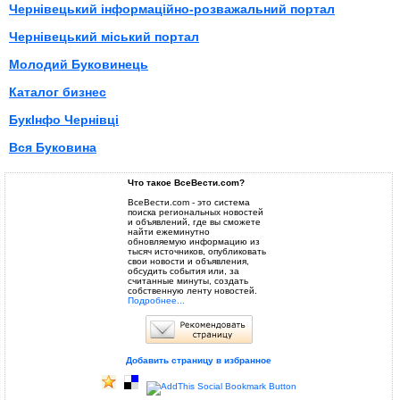
Чернівецький інформаційно-розважальний портал
Чернівецький міський портал
Молодий Буковинець
Каталог бизнес
БукІнфо Чернівці
Вся Буковина
Что такое ВсеВести.com?
ВсеВести.com - это система
поиска региональных новостей
и объявлений, где вы сможете
найти ежеминутно
обновляемую информацию из
тысяч источников, опубликовать
свои новости и объявления,
обсудить события или, за
считанные минуты, создать
собственную ленту новостей.
Подробнее...
Добавить страницу в избранное