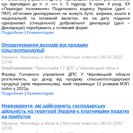
що відповідно до п. п. «г» п. 5 підрозд. 9 прим. 4 розд. XX
«Перехідні положення» Податкового кодексу України (далі –
ПКУ) об’єктами декларування не можуть бути, зокрема, кошти в
національній та іноземній валютах, які на дату подання
одноразової (спеціальної) добровільної декларації (далі –
Декларація) перебувають у готівковій формі.
Подробнее
|
Комментарии
Оподаткування доходів від продажу
сільгосппродукції
Украина, Черновцы и область
|
Местные новости
| 06-01-2022
12:04
Опубликовано:
Пресслужба ГУ ДПС у Чернівецькій області
Фахівці Головного управління ДПС У Чернівецькій обласні
роз'яснюють, що дохід від продажу сільськогосподарської
продукції (крім тваринництва), який перевищує 12 розмірів МЗП,
тобто у 2021р.
Подробнее
|
Комментарии
Нерезиденти, які здійснюють господарську
діяльність на території України є платниками податку
на прибуток
Украина, Черновцы и область
|
Местные новости
| 06-01-2022
12:05