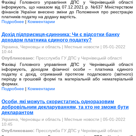
Фахівці Головного управління ДПС у Чернівецькій області
інформують, що наказом від 07.12.2021 р. №637 Міністерством
фінансів України внесено зміни до Положення про реєстрацію
платників податку на додану вартість.
Подробнее
|
Комментарии
Дохід підприємця-єдинника: Чи є відсотки банку
доходом платника єдиного податку?
Украина, Черновцы и область
|
Местные новости
| 05-01-2022
10:44
Опубликовано:
Пресслужба ГУ ДПС у Чернівецькій області
Фахівці Головного управління ДПС у Чернівецькій області
інформують, доходом фізичної особи – платника єдиного
податку є дохід, отриманий протягом податкового (звітного)
періоду в грошовій формі та матеріальній або нематеріальній
формах.
Подробнее
|
Комментарии
Особи, які можуть скористатись одноразовим
добровільним декларуванням, та хто не зможе бути
декларантом
Украина, Черновцы и область
|
Местные новости
| 05-01-2022
10:45
Опубликовано:
Пресслужба ГУ ДПС у Чернівецькій області