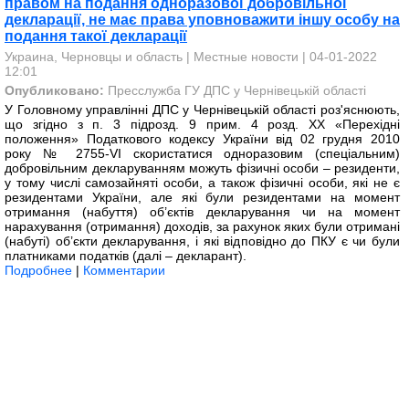
правом на подання одноразової добровільної
декларації, не має права уповноважити іншу особу на
подання такої декларації
Украина, Черновцы и область
|
Местные новости
| 04-01-2022
12:01
Опубликовано:
Пресслужба ГУ ДПС у Чернівецькій області
У Головному управлінні ДПС у Чернівецькій області роз'яснюють,
що згідно з п. 3 підрозд. 9 прим. 4 розд. ХХ «Перехідні
положення» Податкового кодексу України від 02 грудня 2010
року № 2755-VI скористатися одноразовим (спеціальним)
добровільним декларуванням можуть фізичні особи – резиденти,
у тому числі самозайняті особи, а також фізичні особи, які не є
резидентами України, але які були резидентами на момент
отримання (набуття) об’єктів декларування чи на момент
нарахування (отримання) доходів, за рахунок яких були отримані
(набуті) об’єкти декларування, і які відповідно до ПКУ є чи були
платниками податків (далі – декларант).
Подробнее
|
Комментарии