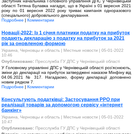
Заступник начальника Головного управління ДПС у Чернівецькій
області Тетяна Булавка нагадує, що в Україні з 01 вересня 2021
року по 01 вересня 2022 року триває кампанія одноразового
(спеціального) добровільного декларування.
Подробнее
|
Комментарии
Новації-2022: Із 1 січня платники податку на прибуток
подають декларацію з податку на прибуток за 2021
рік за оновленою формою
Украина, Черновцы и область
|
Местные новости
| 05-01-2022
10:46
Опубликовано:
Пресслужба ГУ ДПС у Чернівецькій області
У Головному управлінні ДПС у Чернівецькій області роз’яснюють,
зміни до декларації на прибуток затверджені наказом Мінфіну від
04.06.2021 № 317. Нагадаємо, форму декларації доповнено
новим рядком 7.
Подробнее
|
Комментарии
Консультують податківці: Застосування РРО при
реалізації товарів за допомогою сервісу «інтернет
банкінг»
Украина, Черновцы и область
|
Местные новости
| 05-01-2022
10:47
Опубликовано:
Пресслужба ГУ ДПС у Чернівецькій області