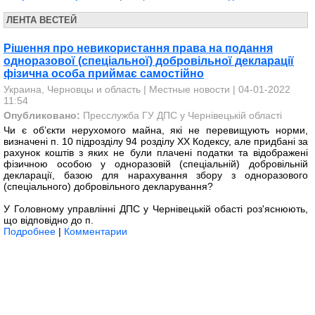
ЛЕНТА ВЕСТЕЙ
Рішення про невикористання права на подання
одноразової (спеціальної) добровільної декларації
фізична особа приймає самостійно
Украина, Черновцы и область
|
Местные новости
| 04-01-2022
11:54
Опубликовано:
Пресслужба ГУ ДПС у Чернівецькій області
Чи є об’єкти нерухомого майна, які не перевищують норми,
визначені п. 10 підрозділу 94 розділу ХХ Кодексу, але придбані за
рахунок коштів з яких не були плачені податки та відображені
фізичною особою у одноразовій (спеціальній) добровільній
декларації, базою для нарахування збору з одноразового
(спеціального) добровільного декларування?
У Головному управлінні ДПС у Чернівецькій обасті роз'яснюють,
що відповідно до п.
Подробнее
|
Комментарии