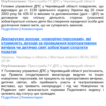
Опубликовано:
Пресслужба ГУ ДПС у Чернівецькій області
Головне управління ДПС у Чернівецькій області повідомляє, що
відповідно до ст. 1130 Цивільного кодексу України від 16 січня
2003 року № 435-IV із змінами та доповненнями (далі – ЦКУ) за
договором про спільну діяльність сторони (учасники)
зобов’язуються спільно діяти без створення юридичної особи для
досягнення певної мети, що не суперечить законові.
Подробнее
|
Комментарии
Декларуємо доходи: «новорічні персонажі», які
отримують доходи за проведення корпоративних
вечірок чи дитячих свят зобов’язані сплатити
податки
Украина, Черновцы и область
|
Местные новости
| 05-01-2022
10:39
Опубликовано:
Пресслужба ГУ ДПС у Чернівецькій області
У Головному управлінні ДПС у Чернівецькій області роз’яснюють,
що Правила оподаткування винагороди ведучих та інших
новорічних персонажів, які працюють на корпоративних вечірках,
дитячих святах, або приймають участь в театралізованих
виставах, що тривають напередодні і під час Новорічних та
Різдвяних свят визначається нормами Податкового кодексу і
залежить від статусу цих громадян.
Подробнее
|
Комментарии