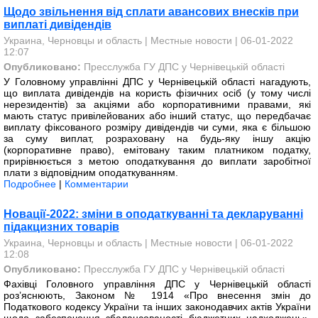
Щодо звільнення від сплати авансових внесків при
виплаті дивідендів
Украина, Черновцы и область
|
Местные новости
| 06-01-2022
12:07
Опубликовано:
Пресслужба ГУ ДПС у Чернівецькій області
У Головному управлінні ДПС у Чернівецькій області нагадують,
що виплата дивідендів на користь фізичних осіб (у тому числі
нерезидентів) за акціями або корпоративними правами, які
мають статус привілейованих або інший статус, що передбачає
виплату фіксованого розміру дивідендів чи суми, яка є більшою
за суму виплат, розраховану на будь-яку іншу акцію
(корпоративне право), емітовану таким платником податку,
прирівнюється з метою оподаткування до виплати заробітної
плати з відповідним оподаткуванням.
Подробнее
|
Комментарии
Новації-2022: зміни в оподаткуванні та декларуванні
підакцизних товарів
Украина, Черновцы и область
|
Местные новости
| 06-01-2022
12:08
Опубликовано:
Пресслужба ГУ ДПС у Чернівецькій області
Фахівці Головного управління ДПС у Чернівецькій області
роз’яснюють, Законом № 1914 «Про внесення змін до
Податкового кодексу України та інших законодавчих актів України