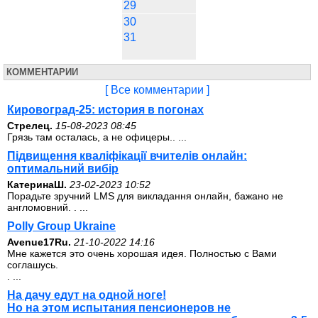
29
30
31
КОММЕНТАРИИ
[ Все комментарии ]
Кировоград-25: история в погонах
Стрелец.
15-08-2023 08:45
Грязь там осталась, а не офицеры.. ...
Підвищення кваліфікації вчителів онлайн:
оптимальний вибір
КатеринаШ.
23-02-2023 10:52
Порадьте зручний LMS для викладання онлайн, бажано не
англомовний. . ...
Polly Group Ukraine
Avenue17Ru.
21-10-2022 14:16
Мне кажется это очень хорошая идея. Полностью с Вами
соглашусь.
. ...
На дачу едут на одной ноге!
Но на этом испытания пенсионеров не