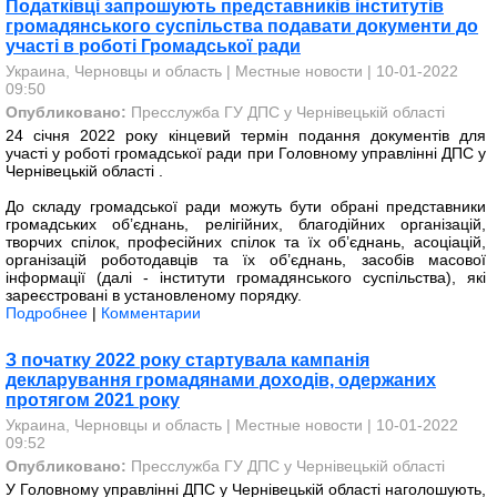
Податківці запрошують представників інститутів
громадянського суспільства подавати документи до
участі в роботі Громадської ради
Украина, Черновцы и область
|
Местные новости
| 10-01-2022
09:50
Опубликовано:
Пресслужба ГУ ДПС у Чернівецькій області
24 січня 2022 року кінцевий термін подання документів для
участі у роботі громадської ради при Головному управлінні ДПС у
Чернівецькій області .
До складу громадської ради можуть бути обрані представники
громадських об’єднань, релігійних, благодійних організацій,
творчих спілок, професійних спілок та їх об’єднань, асоціацій,
організацій роботодавців та їх об’єднань, засобів масової
інформації (далі - інститути громадянського суспільства), які
зареєстровані в установленому порядку.
Подробнее
|
Комментарии
З початку 2022 року стартувала кампанія
декларування громадянами доходів, одержаних
протягом 2021 року
Украина, Черновцы и область
|
Местные новости
| 10-01-2022
09:52
Опубликовано:
Пресслужба ГУ ДПС у Чернівецькій області
У Головному управлінні ДПС у Чернівецькій області наголошують,