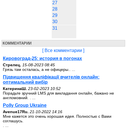
27
28
29
30
31
КОММЕНТАРИИ
[ Все комментарии ]
Кировоград-25: история в погонах
Стрелец.
15-08-2023 08:45
Грязь там осталась, а не офицеры.. ...
Підвищення кваліфікації вчителів онлайн:
оптимальний вибір
КатеринаШ.
23-02-2023 10:52
Порадьте зручний LMS для викладання онлайн, бажано не
англомовний. . ...
Polly Group Ukraine
Avenue17Ru.
21-10-2022 14:16
Мне кажется это очень хорошая идея. Полностью с Вами
соглашусь.
. ...