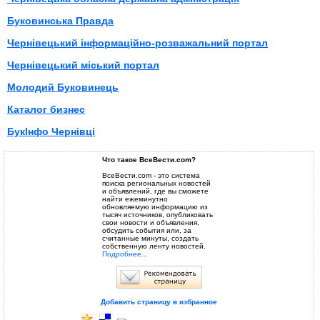
Буковинська Правда
Чернівецький інформаційно-розважальний портал
Чернівецький міський портал
Молодий Буковинець
Каталог бизнес
БукІнфо Чернівці
Что такое ВсеВести.com?
ВсеВести.com - это система
поиска региональных новостей
и объявлений, где вы сможете
найти ежеминутно
обновляемую информацию из
тысяч источников, опубликовать
свои новости и объявления,
обсудить события или, за
считанные минуты, создать
собственную ленту новостей.
Подробнее...
Добавить страницу в избранное