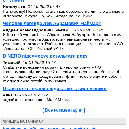
от Wise IT
Наталушко.
31-10-2020 04:47
На заметку! Полезная статья как обезопасить личные данные в
интернете. Актуально, как никогда ранее. Имхо. ...
Человек-легенда Лев Абрамович Наймарк
Андрей Александрович Снежин.
23-10-2020 17:24
Я бывший ученик Льва Абрамовича Наймарка. Благодаря ему я
успешно поступил в Харьковский авиационный институт,
успешно его окончил. Работал в авиации в г. Ульяновске на АО
"Авиастаре - СП", бывший УАПК. ...
DINERO підсумовує результати року
Тимофій.
16-01-2020 15:17
Стабільне положення команії Дінеро на ринку МФО
красномовно підтверджує 2 аспекти: по-перше, що банківські
методи підходу до кредитування фізичних осіб віджили себе, і
їх однозначно потрібно змінювати. ...
Після голкотерапії люди стають сильнішими
Анна.
06-10-2019 21:22
надайте контактні дані Марії Миськів. ...
[ Все комментарии ]
ЛУЧШИЕ ИСТОЧНИКИ
Чернівецька обласна державна адміністрація