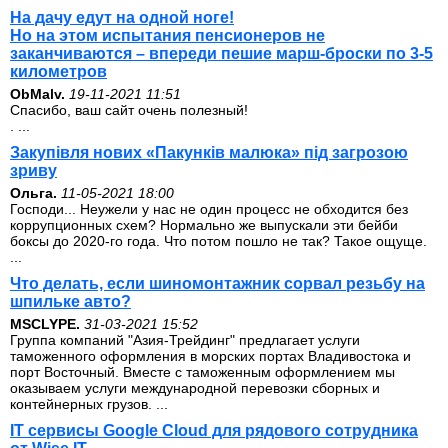
На дачу едут на одной ноге!
Но на этом испытания пенсионеров не
заканчиваются – впереди пешие марш-броски по 3-5
километров
ОbMalv.
19-11-2021 11:51
Спасибо, ваш сайт очень полезный!
. ...
Закупівля нових «Пакунків малюка» під загрозою
зриву
Ольга.
11-05-2021 18:00
Господи... Неужели у нас не один процесс не обходится без
коррупционных схем? Нормально же выпускали эти бейби
боксы до 2020-го года. Что потом пошло не так? Такое ощуще.
...
Что делать, если шиномонтажник сорвал резьбу на
шпильке авто?
MSCLYPE.
31-03-2021 15:52
Группа компаний "Азия-Трейдинг" предлагает услуги
таможенного оформления в морских портах Владивостока и
порт Восточный. Вместе с таможенным оформлением мы
оказываем услуги международной перевозки сборных и
контейнерных грузов. ...
IT сервисы Google Cloud для рядового сотрудника