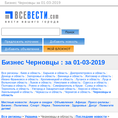
Бизнес Черновцы за 01-03-2019
Бизнес Черновцы : за 01-03-2019
Все регионы
|
Киев и область
|
Харьков и область
|
Днепропетровск и область
|
Донецк и область
|
Запорожье и область
|
Винница и область
|
Житомир и область
|
Ивано Франковск и область
|
Кропивницкий и область
|
Луганск и область
|
Луцк и
Волынская область
|
Львов и область
|
Николаев и область
|
Одесса и область
|
Полтава и область
|
Ровно и область
|
Симферополь и Крым
|
Сумы и область
|
Тернополь и область
|
Ужгород и Закарпатская область
|
Херсон и область
|
Хмельницкий и область
|
Черкассы и область
|
Чернигов и область
|
Черновцы и
область
Местные новости
|
Акции и скидки
|
Объявления
|
Афиша
|
Пресс-релизы
|
Бизнес
|
Политика
|
Спорт
|
Наука
|
Технологии
|
Здоровье
|
Досуг
|
Помогите
детям!
Все регионы
>
Украина
> Черновцы и область :
Последние новости
>