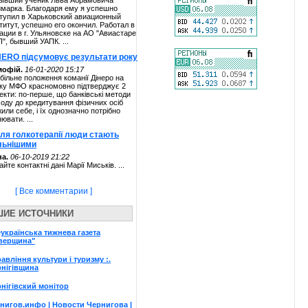
ывший ученик Льва Абрамовича
марка. Благодаря ему я успешно
тупил в Харьковский авиационный
титут, успешно его окончил. Работал в
ации в г. Ульяновске на АО "Авиастаре
П", бывший УАПК. ...
NERO підсумовує результати року
мофій.
16-01-2020 15:17
більне положення команії Дінеро на
ку МФО красномовно підтверджує 2
екти: по-перше, що банківські методи
ходу до кредитування фізичних осіб
жили себе, і їх однозначно потрібно
нювати. ...
сля голкотерапії люди стають
льнішими
а.
06-10-2019 21:22
айте контактні дані Марії Миськів. ...
[ Все комментарии ]
ШИЕ ИСТОЧНИКИ
українська тижнева газета
іверщина"
авління культури і туризму :.
нігівщина
нігівский монітор
нигов.инфо | Новости Чернигова |