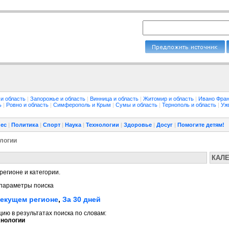
 и область
|
Запорожье и область
|
Винница и область
|
Житомир и область
|
Ивано Фран
ть
|
Ровно и область
|
Симферополь и Крым
|
Сумы и область
|
Тернополь и область
|
Уж
ес
|
Политика
|
Спорт
|
Наука
|
Технологии
|
Здоровье
|
Досуг
|
Помогите детям!
логии
КАЛ
регионе и категории.
параметры поиска
текущем регионе
,
За 30 дней
ю в результатах поиска по словам:
хнологии