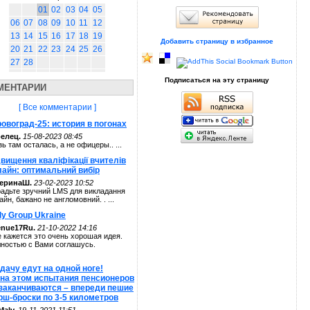
01
02
03
04
05
06
07
08
09
10
11
12
13
14
15
16
17
18
19
Добавить страницу в избранное
20
21
22
23
24
25
26
27
28
Подписаться на эту страницу
МЕНТАРИИ
[ Все комментарии ]
овоград-25: история в погонах
елец.
15-08-2023 08:45
зь там осталась, а не офицеры.. ...
вищення кваліфікації вчителів
лайн: оптимальний вибір
теринаШ.
23-02-2023 10:52
адьте зручний LMS для викладання
айн, бажано не англомовний. . ...
ly Group Ukraine
enue17Ru.
21-10-2022 14:16
 кажется это очень хорошая идея.
ностью с Вами соглашусь.
дачу едут на одной ноге!
 на этом испытания пенсионеров
 заканчиваются – впереди пешие
рш-броски по 3-5 километров