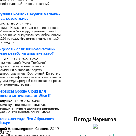
alv.
19-11-2021 11:51
сибо, ваш сайт очень полезный!
купівля нових «Пакунків малюка»
 загрозою зриву
га.
11-05-2021 18:00
поди... Неужели у нас не один процесс
обходится без коррупционных схем?
мально же выпускали эти бейби боксы
2020-го года. Что потом пошло не так?
ое ощуще. ...
о делать, если шиномонтажник
рвал резьбу на шпильке авто?
CLYPE.
31-03-2021 15:52
ппа компаний "Азия-Трейдинг"
длагает услуги таможенного
рмления в морских портах
дивостока и порт Восточный. Вместе с
оженным оформлением мы оказываем
уги международной перевозки сборных
онтейнерных грузов. ...
сервисы Google Cloud для
ового сотрудника от Wise IT
алушко.
31-10-2020 04:47
заметку! Полезная статья как
зопасить личные данные в интернете.
уально, как никогда ранее. Имхо. ...
ловек-легенда Лев Абрамович
Погода
Чернигов
ймарк
дрей Александрович Снежин.
23-10-
0 17:24