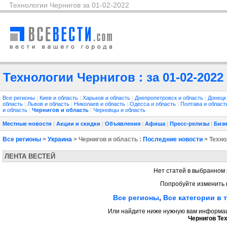
Технологии Чернигов за 01-02-2022
Технологии Чернигов : за 01-02-2022
Все регионы
|
Киев и область
|
Харьков и область
|
Днепропетровск и область
|
Донецк
область
|
Львов и область
|
Николаев и область
|
Одесса и область
|
Полтава и облас
и область
|
Чернигов и область
|
Черновцы и область
Местные новости
|
Акции и скидки
|
Объявления
|
Афиша
|
Пресс-релизы
|
Бизн
Все регионы
>
Украина
> Чернигов и область :
Последние новости
> Техно
ЛЕНТА ВЕСТЕЙ
Нет статей в выбранном 
Попробуйте изменить 
Все регионы
,
Все категории в 
Или найдите ниже нужную вам информаци
Чернигов Те