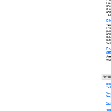
Я б
Най
пос
инс
ави
- С
DI
Ти
Ста
рин
асп
під
від
змі
Пі
си
Анн
над
ЛУЧ
Все
"С
Упр
Чер
Чер
4ер