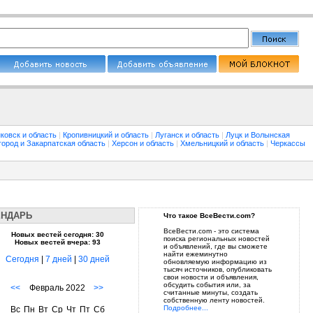
ковск и область
|
Кропивницкий и область
|
Луганск и область
|
Луцк и Волынская
город и Закарпатская область
|
Херсон и область
|
Хмельницкий и область
|
Черкассы
ЕНДАРЬ
Что такое ВсеВести.com?
ВсеВести.com - это система
Новых вестей сегодня: 30
поиска региональных новостей
Новых вестей вчера: 93
и объявлений, где вы сможете
найти ежеминутно
Сегодня
|
7 дней
|
30 дней
обновляемую информацию из
тысяч источников, опубликовать
свои новости и объявления,
обсудить события или, за
<<
Февраль 2022
>>
считанные минуты, создать
собственную ленту новостей.
Подробнее...
Вс
Пн
Вт
Ср
Чт
Пт
Сб