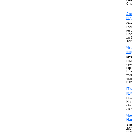
ОbM
Спа
. ...
За
під
Оль
Гос
не 
Нор
до 
Так
Чт
со
MS
Гру
пре
офо
Вла
там
усл
и к
IT 
ряд
Нат
На 
обе
Акт
Че
На
Ан
202