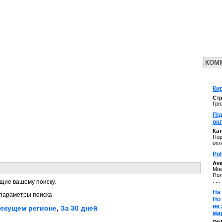
КОМ
Кир
Стр
Гря
Під
он
Ка
Пор
онл
Pol
Av
Мне
Пол
. ...
щие вашему поиску.
На 
параметры поиска
Но
не
текущем регионе
,
За 30 дней
ма