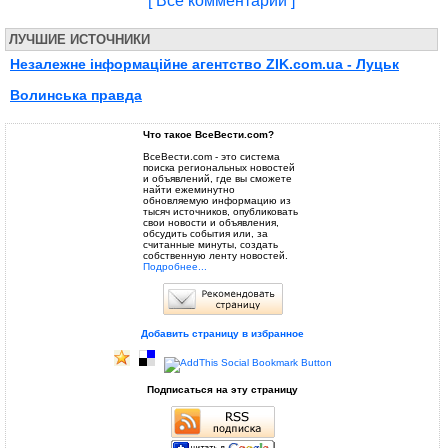
[ Все комментарии ]
ЛУЧШИЕ ИСТОЧНИКИ
Незалежне інформаційне агентство ZIK.com.ua - Луцьк
Волинська правда
Что такое ВсеВести.com?
ВсеВести.com - это система
поиска региональных новостей
и объявлений, где вы сможете
найти ежеминутно
обновляемую информацию из
тысяч источников, опубликовать
свои новости и объявления,
обсудить события или, за
считанные минуты, создать
собственную ленту новостей.
Подробнее...
Добавить страницу в избранное
Подписаться на эту страницу