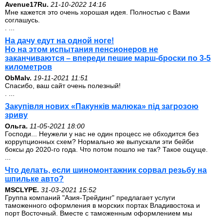
Avenue17Ru.
21-10-2022 14:16
Мне кажется это очень хорошая идея. Полностью с Вами
соглашусь.
. ...
На дачу едут на одной ноге!
Но на этом испытания пенсионеров не
заканчиваются – впереди пешие марш-броски по 3-5
километров
ОbMalv.
19-11-2021 11:51
Спасибо, ваш сайт очень полезный!
. ...
Закупівля нових «Пакунків малюка» під загрозою
зриву
Ольга.
11-05-2021 18:00
Господи... Неужели у нас не один процесс не обходится без
коррупционных схем? Нормально же выпускали эти бейби
боксы до 2020-го года. Что потом пошло не так? Такое ощуще.
...
Что делать, если шиномонтажник сорвал резьбу на
шпильке авто?
MSCLYPE.
31-03-2021 15:52
Группа компаний "Азия-Трейдинг" предлагает услуги
таможенного оформления в морских портах Владивостока и
порт Восточный. Вместе с таможенным оформлением мы