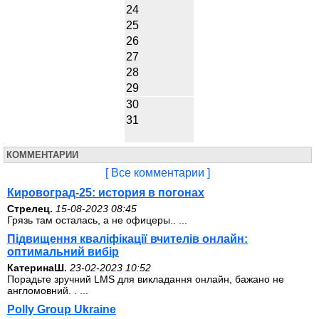
24
25
26
27
28
29
30
31
КОММЕНТАРИИ
[ Все комментарии ]
Кировоград-25: история в погонах
Стрелец.
15-08-2023 08:45
Грязь там осталась, а не офицеры.. ...
Підвищення кваліфікації вчителів онлайн:
оптимальний вибір
КатеринаШ.
23-02-2023 10:52
Порадьте зручний LMS для викладання онлайн, бажано не
англомовний. . ...
Polly Group Ukraine