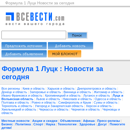
Формула 1 Луцк Новости за сегодня
Формула 1 Луцк : Новости за
сегодня
Все регионы
|
Киев и область
|
Харьков и область
|
Днепропетровск и область
|
Донецк и область
|
Запорожье и область
|
Винница и область
|
Житомир и область
|
Ивано Франковск и область
|
Кропивницкий и область
|
Луганск и область
|
Луцк и
Волынская область
|
Львов и область
|
Николаев и область
|
Одесса и область
|
Полтава и область
|
Ровно и область
|
Симферополь и Крым
|
Сумы и область
|
Тернополь и область
|
Ужгород и Закарпатская область
|
Херсон и область
|
Хмельницкий и область
|
Черкассы и область
|
Чернигов и область
|
Черновцы и
область
Местные новости
|
Акции и скидки
|
Объявления
|
Афиша
|
Пресс-релизы
|
Бизнес
|
Политика
|
Спорт
|
Наука
|
Технологии
|
Здоровье
|
Досуг
|
Помогите
детям!