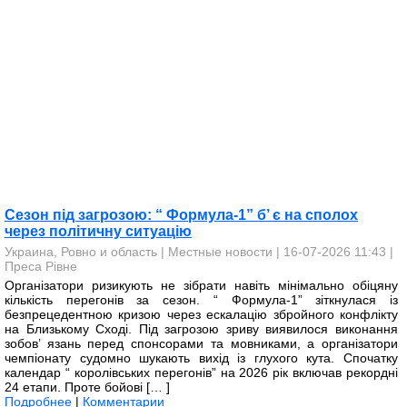
Сезон під загрозою: “ Формула-1” б’ є на сполох
через політичну ситуацію
Украина, Ровно и область
|
Местные новости
| 16-07-2026 11:43 |
Преса Рівне
Організатори ризикують не зібрати навіть мінімально обіцяну
кількість перегонів за сезон. “ Формула-1” зіткнулася із
безпрецедентною кризою через ескалацію збройного конфлікту
на Близькому Сході. Під загрозою зриву виявилося виконання
зобов’ язань перед спонсорами та мовниками, а організатори
чемпіонату судомно шукають вихід із глухого кута. Спочатку
календар “ королівських перегонів” на 2026 рік включав рекордні
24 етапи. Проте бойові [… ]
Подробнее
|
Комментарии