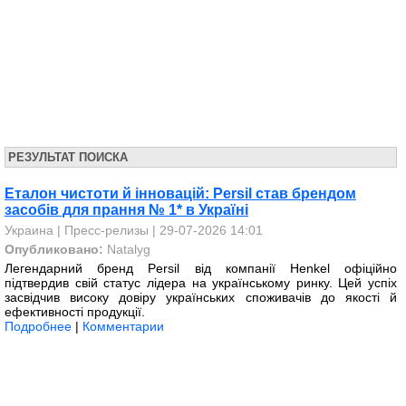
РЕЗУЛЬТАТ ПОИСКА
Еталон чистоти й інновацій: Persil став брендом
засобів для прання № 1* в Україні
Украина
|
Пресс-релизы
| 29-07-2026 14:01
Опубликовано:
Natalyg
Легендарний бренд Persil від компанії Henkel офіційно
підтвердив свій статус лідера на українському ринку. Цей успіх
засвідчив високу довіру українських споживачів до якості й
ефективності продукції.
Подробнее
|
Комментарии