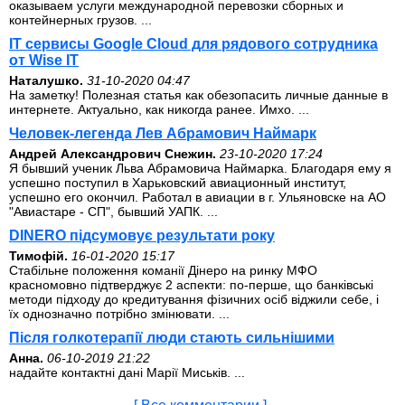
оказываем услуги международной перевозки сборных и
контейнерных грузов. ...
IT сервисы Google Cloud для рядового сотрудника
от Wise IT
Наталушко.
31-10-2020 04:47
На заметку! Полезная статья как обезопасить личные данные в
интернете. Актуально, как никогда ранее. Имхо. ...
Человек-легенда Лев Абрамович Наймарк
Андрей Александрович Снежин.
23-10-2020 17:24
Я бывший ученик Льва Абрамовича Наймарка. Благодаря ему я
успешно поступил в Харьковский авиационный институт,
успешно его окончил. Работал в авиации в г. Ульяновске на АО
"Авиастаре - СП", бывший УАПК. ...
DINERO підсумовує результати року
Тимофій.
16-01-2020 15:17
Стабільне положення команії Дінеро на ринку МФО
красномовно підтверджує 2 аспекти: по-перше, що банківські
методи підходу до кредитування фізичних осіб віджили себе, і
їх однозначно потрібно змінювати. ...
Після голкотерапії люди стають сильнішими
Анна.
06-10-2019 21:22
надайте контактні дані Марії Миськів. ...